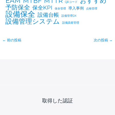
EAM
おすすめ
MTBF
MTTR
QRコード
予防保全
保全KPI
導入事例
保全管理
点検管理
設備保全
設備台帳
設備管理DX
設備管理システム
設備資産管理
←
前の投稿
次の投稿
→
取得した認証