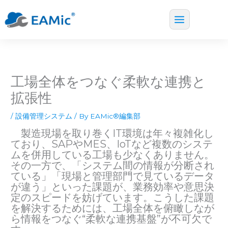
Main
内
Menu
容
を
ス
工場全体をつなぐ柔軟な連携と
キ
ッ
拡張性
プ
/
設備管理システム
/ By
EAMic®編集部
製造現場を取り巻くIT環境は年々複雑化し
ており、SAPやMES、IoTなど複数のシステ
ムを併用している工場も少なくありません。
その一方で、「システム間の情報が分断され
ている」「現場と管理部門で見ているデータ
が違う」といった課題が、業務効率や意思決
定のスピードを妨げています。こうした課題
を解決するためには、工場全体を俯瞰しなが
ら情報をつなぐ“柔軟な連携基盤”が不可欠で