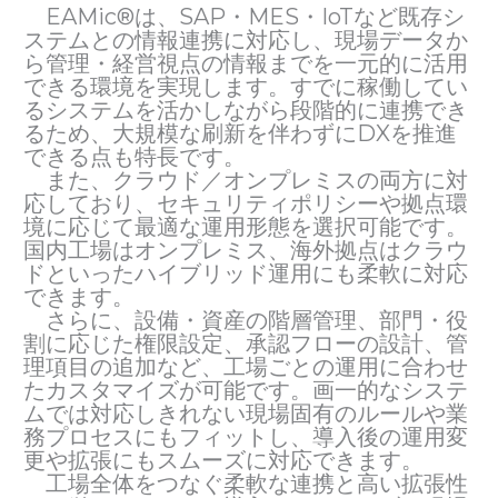
EAMic®は、SAP・MES・IoTなど既存シ
ステムとの情報連携に対応し、現場データか
ら管理・経営視点の情報までを一元的に活用
できる環境を実現します。すでに稼働してい
るシステムを活かしながら段階的に連携でき
るため、大規模な刷新を伴わずにDXを推進
できる点も特長です。
また、クラウド／オンプレミスの両方に対
応しており、セキュリティポリシーや拠点環
境に応じて最適な運用形態を選択可能です。
国内工場はオンプレミス、海外拠点はクラウ
ドといったハイブリッド運用にも柔軟に対応
できます。
さらに、設備・資産の階層管理、部門・役
割に応じた権限設定、承認フローの設計、管
理項目の追加など、工場ごとの運用に合わせ
たカスタマイズが可能です。画一的なシステ
ムでは対応しきれない現場固有のルールや業
務プロセスにもフィットし、導入後の運用変
更や拡張にもスムーズに対応できます。
工場全体をつなぐ柔軟な連携と高い拡張性