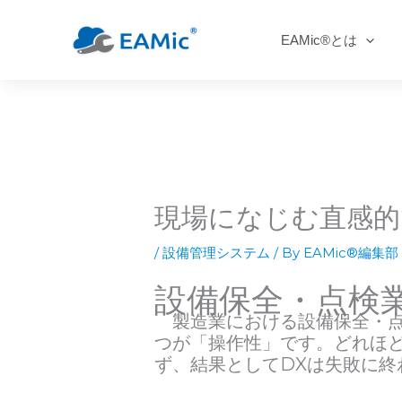
EAMic®とは
内
容
を
ス
キ
ッ
現場になじむ直感的
プ
/
設備管理システム
/ By
EAMic®編集部
設備保全・点検業
製造業における設備保全・点
つが「操作性」です。どれほど
ず、結果としてDXは失敗に終