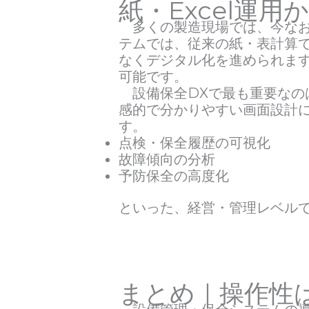
紙・Excel運
多くの製造現場では、今なお紙
テムでは、従来の紙・表計算
なくデジタル化を進められま
可能です。
設備保全DXで最も重要なの
感的で分かりやすい画面設計
す。
点検・保全履歴の可視化
故障傾向の分析
予防保全の高度化
といった、経営・管理レベル
まとめ｜操作性