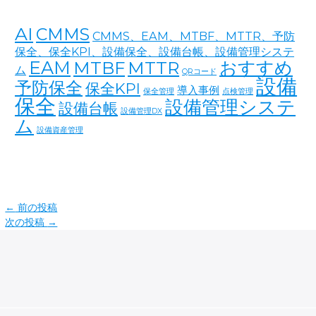
AI
CMMS
CMMS、EAM、MTBF、MTTR、予防
保全、保全KPI、設備保全、設備台帳、設備管理システ
EAM
おすすめ
MTBF
MTTR
ム
QRコード
設備
予防保全
保全KPI
導入事例
保全管理
点検管理
保全
設備管理システ
設備台帳
設備管理DX
ム
設備資産管理
←
前の投稿
次の投稿
→