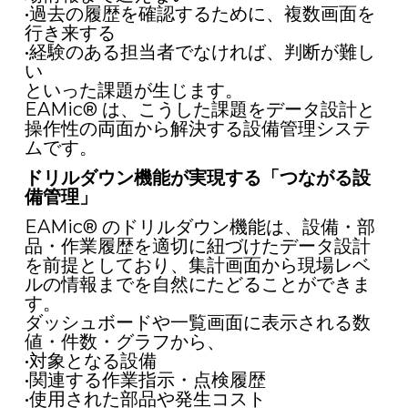
•過去の履歴を確認するために、複数画面を
行き来する
•経験のある担当者でなければ、判断が難し
い
といった課題が生じます。
EAMic® は、こうした課題をデータ設計と
操作性の両面から解決する設備管理システ
ムです。
ドリルダウン機能が実現する「つながる設
備管理」
EAMic® のドリルダウン機能は、設備・部
品・作業履歴を適切に紐づけたデータ設計
を前提としており、集計画面から現場レベ
ルの情報までを自然にたどることができま
す。
ダッシュボードや一覧画面に表示される数
値・件数・グラフから、
•対象となる設備
•関連する作業指示・点検履歴
•使用された部品や発生コスト