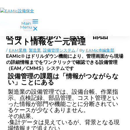
内容をスキップ
Main
Menu
設備・作業指示・点検・部品・
コスト情報を一元管理
/
EAM業務
,
製造業
,
設備管理システム
/ By
EAMic®編集部
EAMic® はドリルダウン機能により、管理画面から現場
の詳細情報までをワンクリックで確認できる設備管理
（EAM／CMMS）システムです
設備管理の課題は「情報がつながらな
い」ことにある
製造業の設備管理では、設備台帳、作業指
示、点検記録、部品管理、コスト管理とい
った情報が部門や機能ごとに分断されてい
るケースが少なくありません。
その結果、
•集計データは見えているが、背景となる現
場情報まで追えない