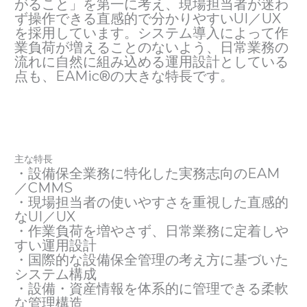
がること」を第一に考え、現場担当者が迷わ
ず操作できる直感的で分かりやすいUI／UX
を採用しています。システム導入によって作
業負荷が増えることのないよう、日常業務の
流れに自然に組み込める運用設計としている
点も、EAMic®の大きな特長です。
主な特長
・設備保全業務に特化した実務志向のEAM
／CMMS
・現場担当者の使いやすさを重視した直感的
なUI／UX
・作業負荷を増やさず、日常業務に定着しや
すい運用設計
・国際的な設備保全管理の考え方に基づいた
システム構成
・設備・資産情報を体系的に管理できる柔軟
な管理構造