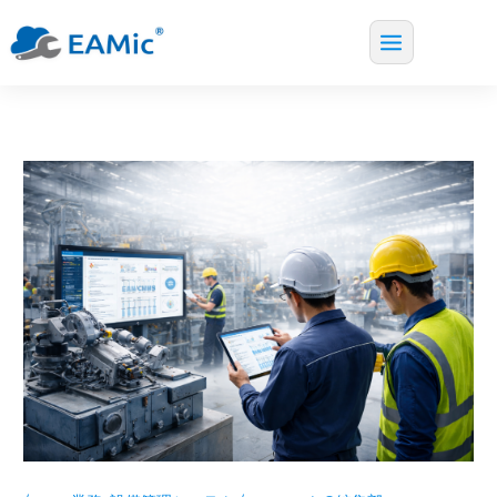
Main
内
Menu
容
を
ス
キ
ッ
プ