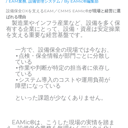
/
EAM業務
,
設備管理システム
/ By
EAMic®編集部
設備保全DXを支えるEAM／CMMS EAMic®
が現場と経営に選
ばれる理由
製造業やインフラ産業など、設備を多く保
有する企業にとって、設備・資産は安定操業
を支える重要な経営基盤です。
一方で、設備保全の現場では今なお、
•点検・保全情報が部門ごとに分散し
ている
•作業や判断が特定の担当者に依存し
ている
•システム導入のコストや運用負荷が
障壁になっている
といった課題が少なくありません。
EAMic®は、こうした現場の実情を踏ま