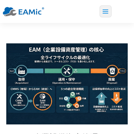
Main
内
Menu
容
を
ス
キ
ッ
プ