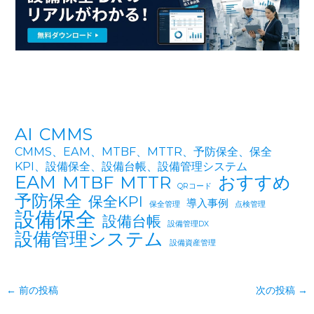
AI
CMMS
CMMS、EAM、MTBF、MTTR、予防保全、保全
KPI、設備保全、設備台帳、設備管理システム
EAM
おすすめ
MTBF
MTTR
QRコード
予防保全
保全KPI
導入事例
保全管理
点検管理
設備保全
設備台帳
設備管理DX
設備管理システム
設備資産管理
←
前の投稿
次の投稿
→