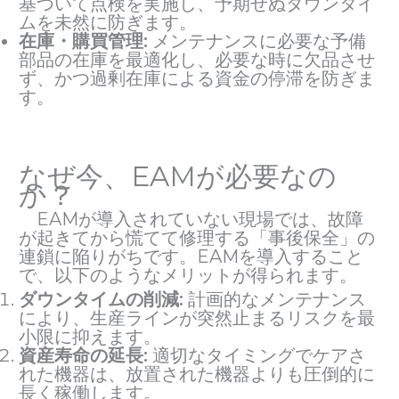
基づいて点検を実施し、予期せぬダウンタイ
ムを未然に防ぎます。
在庫・購買管理:
メンテナンスに必要な予備
部品の在庫を最適化し、必要な時に欠品させ
ず、かつ過剰在庫による資金の停滞を防ぎま
す。
なぜ今、EAMが必要なの
か？
EAMが導入されていない現場では、故障
が起きてから慌てて修理する「事後保全」の
連鎖に陥りがちです。EAMを導入すること
で、以下のようなメリットが得られます。
ダウンタイムの削減:
計画的なメンテナンス
により、生産ラインが突然止まるリスクを最
小限に抑えます。
資産寿命の延長:
適切なタイミングでケアさ
れた機器は、放置された機器よりも圧倒的に
長く稼働します。