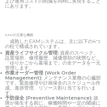
よび運用コストの削減を同時に実現すること
にあります。
EAMの主要な機能
成熟したEAMシステムは、主に以下の4つ
の柱で構成されています。
資産ライフサイクル管理:
資産のスペック、
設置場所、修理履歴、減価償却の状態など、
「ゆりかごから墓場まで」の全データを一元
管理します。
作業オーダー管理 (Work Order
Management):
メンテナンス業務の心臓部
です。緊急修理や計画保全のスケジュール作
成、進捗管理、リソース割り当てを行いま
す。
予防保全 (Preventive Maintenance):
故
障が発生する前に、稼働時間や一定の閾値に