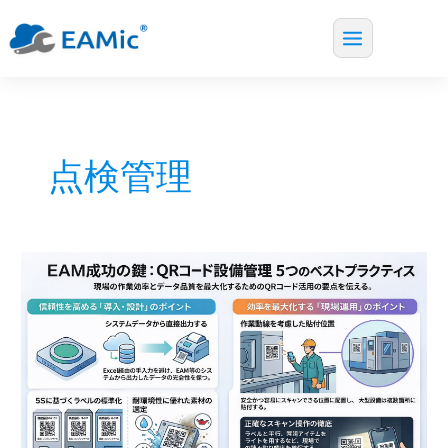
Main
内
Menu
容
を
ス
点検管理
キ
ッ
プ