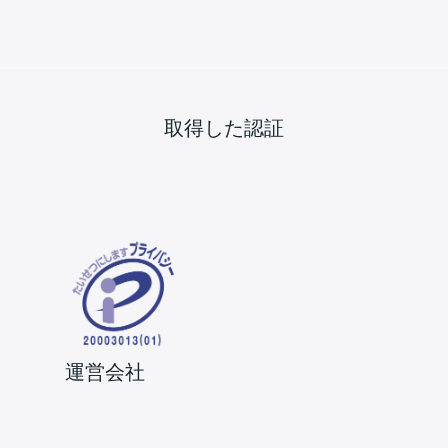
備
資
産
管
理
（EAM）
取得した認証
を
成
功
に
導
く
運営会社