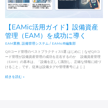
【EAMic活用ガイド】設備資産
管理（EAM）を成功に導く
EAM業務
,
設備管理システム
/
EAMic®編集部
QRコード管理のベストプラクティス5選 はじめに｜なぜQRコ
ード管理が設備資産管理の成功を左右するのか 設備資産管理
（EAM）の基本は、「設備を正しく識別し、正確な情報に紐づ
けること」です。従来は設備タグや管理番号によ […]
【EAMic
続きを読む »
活
用
ガ
イ
ド】
設