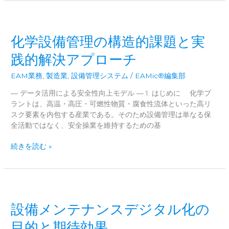
い
は
ド
カ
設
タ
備
化学設備管理の構造的課題と実
チ
管
―
理
践的解決アプローチ
を
成
EAM業務
,
製造業
,
設備管理システム
/
EAMic®編集部
功
― データ活用による安全性向上モデル ― 1. はじめに 化学プ
さ
ラントは、高温・高圧・可燃性物質・腐食性流体といった高リ
せ
スク要素を内包する産業である。そのため設備管理は単なる保
る
全活動ではなく、安全操業を維持するための基
「5
つ
化
続きを読む »
の
学
標
設
準
備
ア
管
ク
理
シ
設備メンテナンスデジタル化の
の
ョ
構
目的と期待効果
ン」