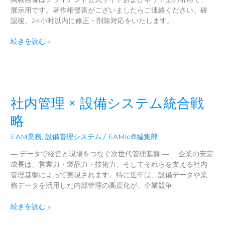
展示用です。著作権侵害がございましたらご連絡ください。確
認後、24小时以内に修正・削除対応をいたします。
サ
続きを読む »
プ
ラ
イ
チ
ェ
社内管理 × 設備システム統合戦
ー
ン
略
を
支
EAM業務
,
設備管理システム
/
EAMic®編集部
え
― データで経営と現場をつなぐ次世代管理基盤 ― 企業の安定
る
成長は、営業力・製品力・技術力、そしてそれらを支える社内
「設
管理基盤によって実現されます。特に近年は、設備データや業
備
務データを活用した内部管理の高度化が、企業競争
稼
働
社
続きを読む »
率」
内
と