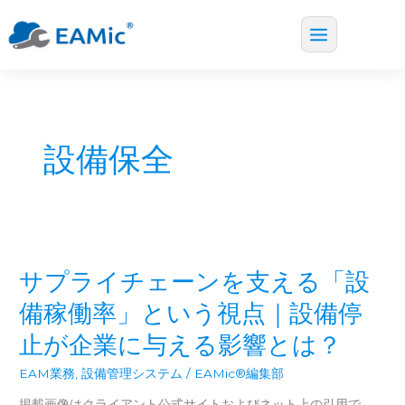
Main
内
Menu
容
を
ス
設備保全
キ
ッ
プ
サプライチェーンを支える「設
備稼働率」という視点｜設備停
止が企業に与える影響とは？
EAM業務
,
設備管理システム
/
EAMic®編集部
掲載画像はクライアント公式サイトおよびネット上の引用で、