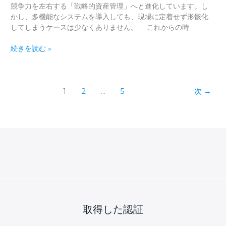
的
競争力を左右する「戦略的資産管理」へと進化しています。し
と
かし、多機能なシステムを導入しても、現場に定着せず形骸化
期
してしまうケースは少なくありません。 これからの時
待
現
効
続きを読む »
場
果
の
声
を
1
2
…
5
次
→
カ
タ
チ
に：
次
世
代
の
設
備
保
取得した認証
全