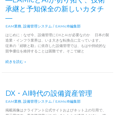
全
承継と予知保全の新しいカタチ
管
理
―
シ
ス
EAM業務
,
設備管理システム
/
EAMic®編集部
テ
ム
はじめに：なぜ今、設備管理にDXとAIが必要なのか 日本の製
(CMMS/EAM)
造業・インフラ業界は、いま大きな転換点に立っています。
18
従来の「経験と勘」に依存した設備管理では、もはや持続的な
製
競争優位を維持することは困難です。そこで鍵と
品
現
徹
続きを読む »
場
底
の
比
資
較
産
論
を、
|
DX・AI時代の設備資産管理
企
現
業
場
EAM業務
,
設備管理システム
/
EAMic®編集部
の
の
知
掲載画像はクライアント公式サイトおよびネット上の引用で、
「使