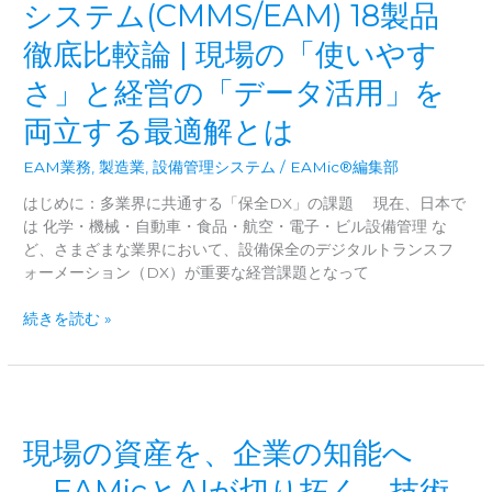
ソ
システム(CMMS/EAM) 18製品
リ
徹底比較論 | 現場の「使いやす
ュ
ー
さ」と経営の「データ活用」を
シ
ョ
両立する最適解とは
ン
｜
EAM業務
,
製造業
,
設備管理システム
/
EAMic®編集部
製
はじめに：多業界に共通する「保全DX」の課題 現在、日本で
造
は 化学・機械・自動車・食品・航空・電子・ビル設備管理 な
業
ど、さまざまな業界において、設備保全のデジタルトランスフ
DX
ォーメーション（DX）が重要な経営課題となって
×
EAMic
【2026
続きを読む »
連
年
携
保
×
存
デ
版】
ー
設
タ
現場の資産を、企業の知能へ
備
経
保
―EAMicとAIが切り拓く、技術
営