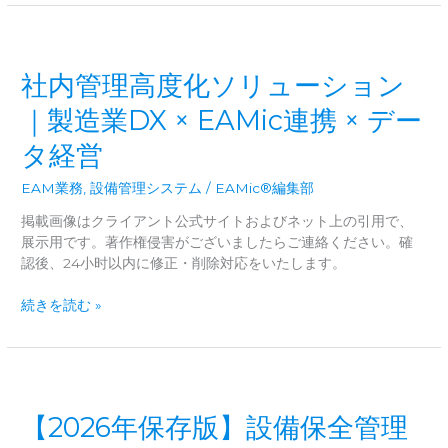
管
い
理
う
×
視
設
点
社内管理高度化ソリューション
備
｜
シ
｜製造業DX × EAMic連携 × デー
設
ス
備
タ経営
テ
停
ム
止
EAM業務
,
設備管理システム
/
EAMic®編集部
統
が
合
掲載画像はクライアント公式サイトおよびネット上の引用で、
企
戦
展示用です。著作権侵害がございましたらご連絡ください。確
業
略
認後、24小时以内に修正・削除対応をいたします。
に
与
社
続きを読む »
え
内
る
管
影
理
響
高
と
度
は？
【2026年保存版】設備保全管理
化