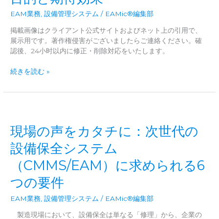
造
｜
的
EAM業務
,
設備管理システム
/
EAMic®編集部
失
課
敗
掲載画像はクライアント公式サイトおよびネット上の引用で、
題
し
展示用です。著作権侵害がございましたらご連絡ください。確
と
な
認後、24小时以内に修正・削除対応をいたします。
実
い
践
DX
設
続きを読む »
的
の
備
解
進
メ
決
め
ン
ア
方
テ
プ
ナ
ロ
現場の声をカタチに：次世代の
ン
ー
ス
設備保全システム
チ
デ
（CMMS/EAM）に求められる6
ジ
タ
つの要件
ル
化
EAM業務
,
設備管理システム
/
EAMic®編集部
の
目
製造現場において、設備保全は単なる「修理」から、企業の