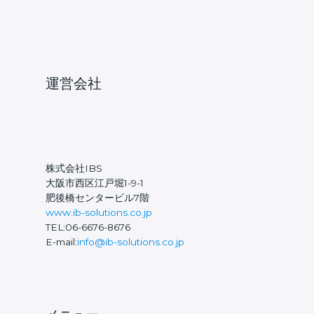
シ
ス
テ
ム
（CMMS/EAM）
に
運営会社
求
め
ら
れ
る
6
株式会社IBS
つ
大阪市西区江戸堀1-9-1
の
肥後橋センタービル7階
要
www.ib-solutions.co.jp
件
TEL:06-6676-8676
E-mail:
info@ib-solutions.co.jp