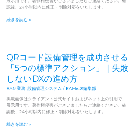
能
展示用です。著作権侵害がございましたらご連絡ください。確
い
へ
認後、24小时以内に修正・削除対応をいたします。
や
―EAMic
す
DX・
と
続きを読む »
さ」
AI
AI
と
時
が
経
代
切
営
の
り
の
設
拓
「デ
QRコード設備管理を成功させる
備
く、
ー
資
技
タ
「5つの標準アクション」｜失敗
産
術
活
しないDXの進め方
管
承
用」
理
継
を
EAM業務
,
設備管理システム
/
EAMic®編集部
と
両
予
立
掲載画像はクライアント公式サイトおよびネット上の引用で、
知
す
展示用です。著作権侵害がございましたらご連絡ください。確
保
る
認後、24小时以内に修正・削除対応をいたします。
全
最
の
適
QR
続きを読む »
新
解
コ
し
と
ー