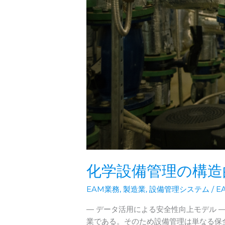
|
現
場
の
「使
い
や
す
さ」
と
経
営
の
化学設備管理の構造
「デ
ー
EAM業務
,
製造業
,
設備管理システム
/
E
タ
活
― データ活用による安全性向上モデル 
用」
業である。そのため設備管理は単なる保