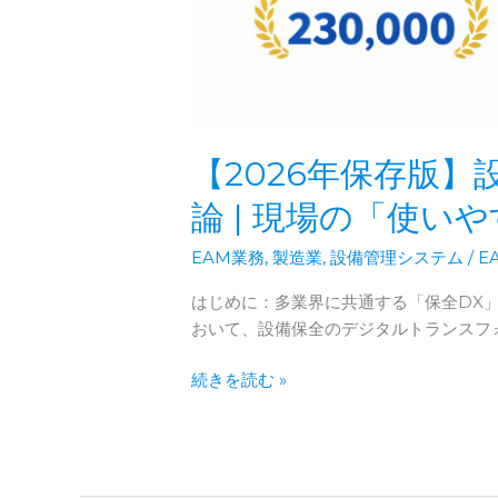
【2026年保存版】設
論 | 現場の「使
EAM業務
,
製造業
,
設備管理システム
/
E
はじめに：多業界に共通する「保全DX
おいて、設備保全のデジタルトランスフォ
【2026
続きを読む »
年
保
存
版】