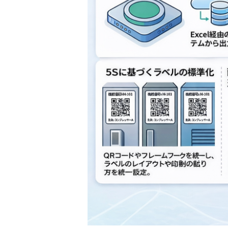
ア
プ
ロ
ー
チ