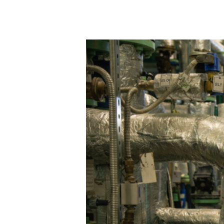
設
備
保
全
管
理
シ
ス
テ
ム
(CMMS/EAM)
18
製
品
徹
底
比
較
論