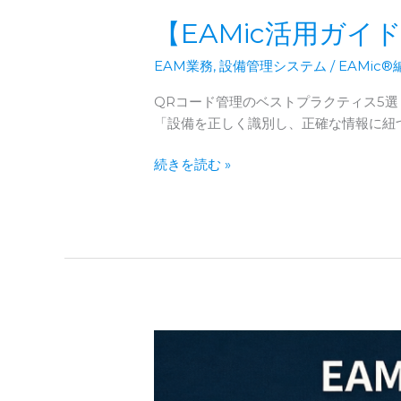
【EAMic活用ガイ
EAM業務
,
設備管理システム
/
EAMic
QRコード管理のベストプラクティス5選
「設備を正しく識別し、正確な情報に紐
【EAMic
続きを読む »
活
用
ガ
イ
ド】
設
備
資
産
管
理