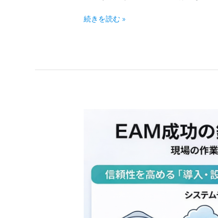
を
両
化
続きを読む »
立
学
す
設
る
備
最
管
適
理
解
の
と
構
は
造
的
課
題
と
実
践
的
解
決