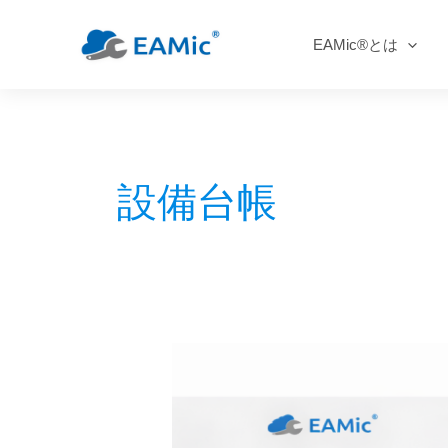
EAMic®とは
内
容
を
ス
設備台帳
キ
ッ
プ