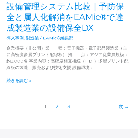
SaaS
設備管理システム比較｜予防保
定
型
的
設
全と属人化解消をEAMic®で達
な
備
違
成製造業の設備保全DX
管
い
理
と
導入事例
,
製造業
/
EAMic®編集部
(EAM/CMMS)
は？
で
企業概要（非公開）業 種：電子機器・電子部品製造業（主
メ
に高密度多層プリント配線板） 拠 点：アジア従業員規模：
ン
約2,000名 事業内容：高密度相互接続（HDI）多層プリント配
テ
線板の製造、販売および技術支援 設備環境：
ナ
ン
設
続きを読む »
ス
備
を
管
効
理
率
シ
1
2
3
次
→
化
ス
し
テ
た
ム
方
比
法