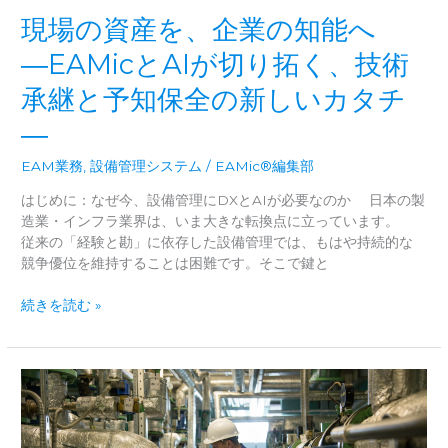
製
現場の資産を、企業の知能へ
品
徹
―EAMicとAIが切り拓く、技術
底
承継と予知保全の新しいカタチ
比
較
―
論
|
EAM業務
,
設備管理システム
/
EAMic®編集部
現
はじめに：なぜ今、設備管理にDXとAIが必要なのか 日本の製
場
造業・インフラ業界は、いま大きな転換点に立っています。
の
従来の「経験と勘」に依存した設備管理では、もはや持続的な
「使
競争優位を維持することは困難です。そこで鍵と
い
や
現
続きを読む »
す
場
さ」
の
と
資
経
産
営
を、
の
企
「デ