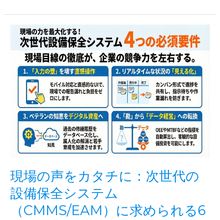
学
の
設
新
備
し
管
い
理
カ
の
タ
構
チ
造
―
的
課
題
と
実
践
的
解
決
現場の声をカタチに：次世代の
ア
プ
設備保全システム
ロ
（CMMS/EAM）に求められる6
ー
チ