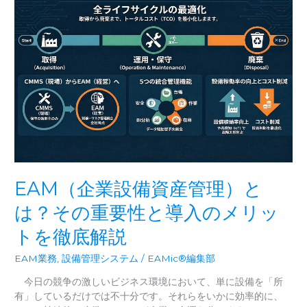
業
に
お
け
る
最
適
な
設
備
保
全
管
EAM（企業設備資産管理）と
理
シ
は？その重要性と導入のメリッ
ス
トを徹底解説
テ
ム
EAM業務
,
設備管理システム
/
EAMic®編集部
（EAM
／
今日の競争の激しいビジネス環境において、単に設備を「所
CMMS）
有」しているだけでは不十分です。それらをいかに効率的に、
の