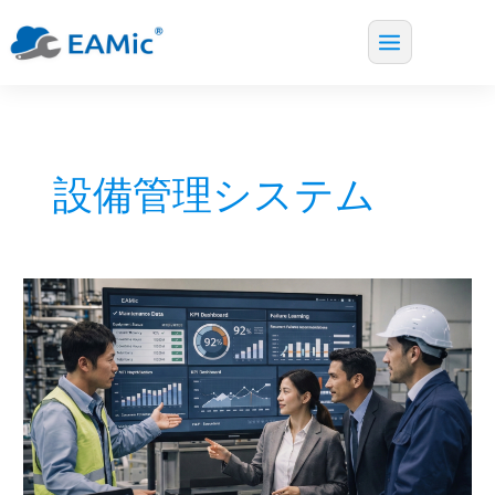
Main
内
Menu
容
を
ス
設備管理システム
キ
ッ
プ