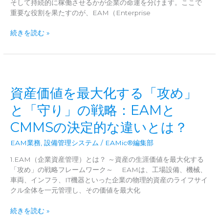
そして持続的に稼働させるかが企業の命運を分けます。ここで
選
重要な役割を果たすのが、EAM（Enterprise
び
方
EAM（企
続きを読む »
業
設
備
資
産
資産価値を最大化する「攻め」
管
理）
と「守り」の戦略：EAMと
と
CMMSの決定的な違いとは？
は？
そ
EAM業務
,
設備管理システム
/
EAMic®編集部
の
重
1.EAM（企業資産管理）とは？ ～資産の生涯価値を最大化する
要
「攻め」の戦略フレームワーク～ EAMは、工場設備、機械、
性
車両、インフラ、IT機器といった企業の物理的資産のライフサイ
と
クル全体を一元管理し、その価値を最大化
導
入
資
続きを読む »
の