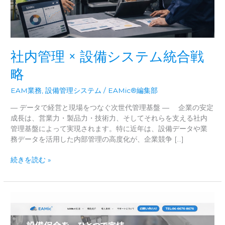
社内管理 × 設備システム統合戦
略
EAM業務
,
設備管理システム
/
EAMic®編集部
― データで経営と現場をつなぐ次世代管理基盤 ― 企業の安定
成長は、営業力・製品力・技術力、そしてそれらを支える社内
管理基盤によって実現されます。特に近年は、設備データや業
務データを活用した内部管理の高度化が、企業競争 […]
社
続きを読む »
内
管
理
×
設
備