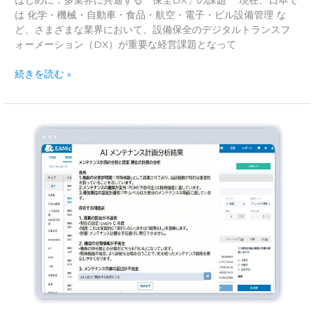
はじめに：多業界に共通する「保全DX」の課題 現在、日本で
は 化学・機械・自動車・食品・航空・電子・ビル設備管理 な
ど、さまざまな業界において、設備保全のデジタルトランスフ
ォーメーション（DX）が重要な経営課題となって
【2026
続きを読む »
年
保
存
版】
設
備
保
全
管
理
シ
ス
テ
ム
(CMMS/EAM)
18