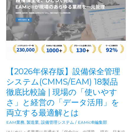
シ
ス
テ
ム
統
合
戦
略
【2026年保存版】設備保全管理
システム(CMMS/EAM) 18製品
徹底比較論 | 現場の「使いやす
さ」と経営の「データ活用」を
両立する最適解とは
EAM業務
,
製造業
,
設備管理システム
/
EAMic®編集部