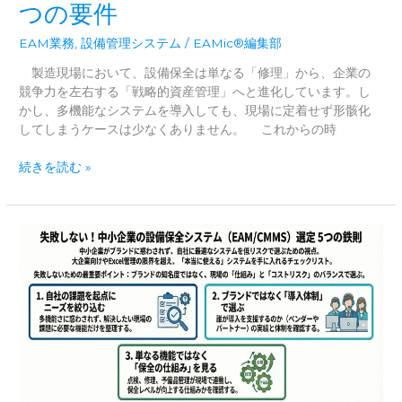
つの要件
EAM業務
,
設備管理システム
/
EAMic®編集部
製造現場において、設備保全は単なる「修理」から、企業の
競争力を左右する「戦略的資産管理」へと進化しています。し
かし、多機能なシステムを導入しても、現場に定着せず形骸化
してしまうケースは少なくありません。 これからの時
現
続きを読む »
場
の
声
を
カ
タ
チ
に：
次
世
代
の