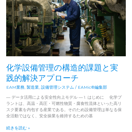
業
ー
の
タ
知
活
能
用」
へ
を
―EAMic
両
と
立
AI
す
が
る
切
最
り
適
化学設備管理の構造的課題と実
拓
解
く、
践的解決アプローチ
と
技
は
EAM業務
,
製造業
,
設備管理システム
/
EAMic®編集部
術
承
― データ活用による安全性向上モデル ― 1. はじめに 化学プ
継
ラントは、高温・高圧・可燃性物質・腐食性流体といった高リ
と
スク要素を内包する産業である。そのため設備管理は単なる保
予
全活動ではなく、安全操業を維持するための基
知
保
化
続きを読む »
全