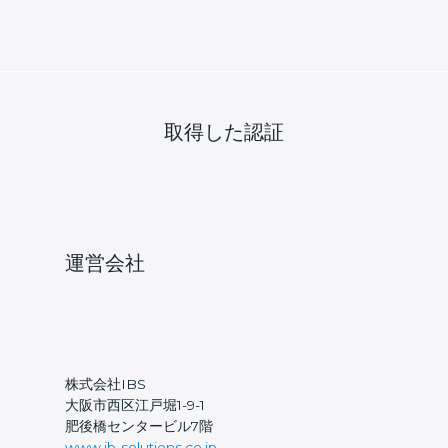
較
｜
予
防
保
全
と
取得した認証
属
人
化
解
消
を
運営会社
EAMic®
で
達
成
製
造
株式会社IBS
業
大阪市西区江戸堀1-9-1
の
肥後橋センタービル7階
設
www.ib-solutions.co.jp