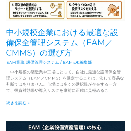
設
備
保
全
シ
中小規模企業における最適な設
ス
テ
備保全管理システム（EAM／
ム
CMMS）の選び方
（CMMS/EAM）
に
EAM業務
,
設備管理システム
/
EAMic®編集部
求
め
中小規模の製造業や工場にとって、自社に最適な設備保全管
ら
理システム（EAM／CMMS）を選定することは、決して容易な
れ
判断ではありません。市場には多くの選択肢が存在する一方
る
で、投資対効果や導入リスクを事前に正確に見極めるこ
6
つ
中
続きを読む »
の
小
要
規
件
模
企