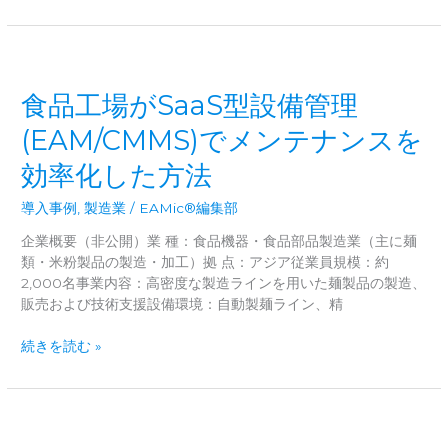
産
メ
価
リ
値
ッ
を
ト
最
食品工場がSaaS型設備管理
を
大
徹
化
(EAM/CMMS)でメンテナンスを
底
す
解
効率化した方法
る
説
「攻
導入事例
,
製造業
/
EAMic®編集部
め」
と
企業概要（非公開）業 種：食品機器・食品部品製造業（主に麺
「守
類・米粉製品の製造・加工）拠 点：アジア従業員規模：約
り」
2,000名事業内容：高密度な製造ラインを用いた麺製品の製造、
の
販売および技術支援設備環境：自動製麺ライン、精
戦
略：
食
続きを読む »
EAM
品
と
工
CMMS
場
の
が
決