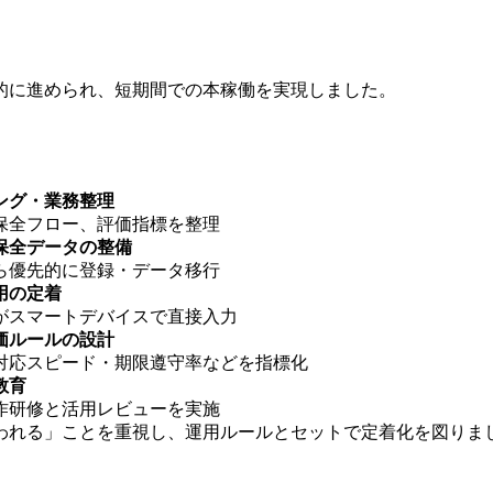
的に進められ、短期間での本稼働を実現しました。
ング・業務整理
保全フロー、評価指標を整理
保全データの整備
ら優先的に登録・データ移行
用の定着
がスマートデバイスで直接入力
価ルールの設計
対応スピード・期限遵守率などを指標化
教育
作研修と活用レビューを実施
われる」ことを重視し、運用ルールとセットで定着化を図りま