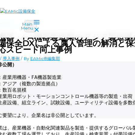
内容をスキップ
Main
Menu
機器・FA機器製造業のアジア製造拠
備保全DXによる属人管理の解消と保
応スピード向上事例
/
導入事例
/ By
EAMic®編集部
非公開）
：産業用機器・FA機器製造業
：アジア（複数の製造拠点）
：数百名規模
産業用ロボット・モーションコントロール機器等の製造・出荷
生産設備、組立ライン、試験設備、ユーティリティ設備を多数
ご要望により、企業名は非公開としています。
業は、産業機器・自動化関連製品を製造・提供するグローバル
含む複数工場を運営しており、生産設備・検査装置・付帯設備