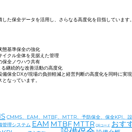
積した保全データを活用し、さらなる高度化を目指しています
状態基準保全の強化
サイクル全体を見据えた管理
の保全ノウハウ共有
による継続的な改善活動の高度化
設備保全DXが現場の負担軽減と経営判断の高度化を同時に実
スとなっています。
S
CMMS、EAM、MTBF、MTTR、予防保全、保全KPI、
EAM
おす
MTBF
MTTR
備管理システム
QRコード
設備保全