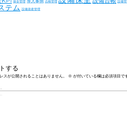
設備台帳
KPI
導入事例
保全管理
点検管理
設備管
ステム
設備資産管理
トする
レスが公開されることはありません。
※
が付いている欄は必須項目で
…