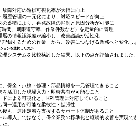
・故障対応の進捗可視化率が大幅に向上
・履歴管理の一元化により、対応スピードが向上
タの蓄積により、再発故障の抑制と原因分析が可能に
対応時間、期限遵守率、作業件数など）を定量的に管理
理層の情報認識差が縮小し、改善議論が活性化
「記録するための作業」から、改善につなげる業務へと変化し
ションを選択したのか
管理システムを比較検討した結果、以下の点が評価されました
に、保全・点検・修理・部品情報を一元管理できること
末を活用した現場入力・即時共有が可能なこと
ードによる可視化と、KPI管理に対応していること
も同一運用が可能な柔軟性・拡張性
入後も、運用定着を支援するサポート体制があること
ール導入」ではなく、保全業務の標準化と継続的改善を実現で
した。